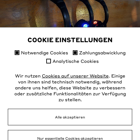
mehr zum Projekt
COOKIE EINSTELLUNGEN
Notwendige Cookies
Zahlungsabwicklung
Analytische Cookies
Wir nutzen
Cookies auf unserer Website
. Einige
von ihnen sind technisch notwendig, während
Mediathek
andere uns helfen, diese Website zu verbessern
Kontakt
Instagram
oder zusätzliche Funktionalitäten zur Verfügung
schau rein
Spenden
zu stellen.
Datenschutz
FAQ
AGB
Presse
Impressum
Alle akzeptieren
Newsletter
Nur essentielle Cookies akzeptieren