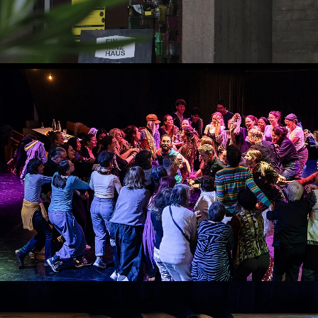
Unser Haus
in der umgenutzten Trinitatiskirche
FolkDanceParty 2.0