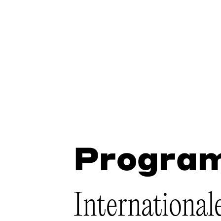
Progra
International