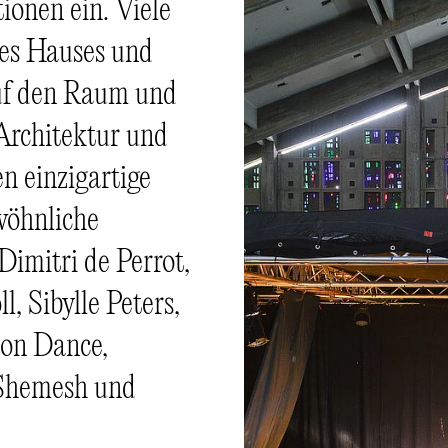
ionen ein. Viele
des Hauses und
auf den Raum und
 Architektur und
n einzigartige
wöhnliche
imitri de Perrot,
, Sibylle Peters,
oon Dance,
 Shemesh und