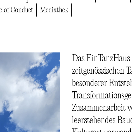
e of Conduct
Mediathek
Das EinTanzHaus is
zeitgenössischen 
besonderer Entste
Transformationsges
Zusammenarbeit vo
leerstehendes Bau