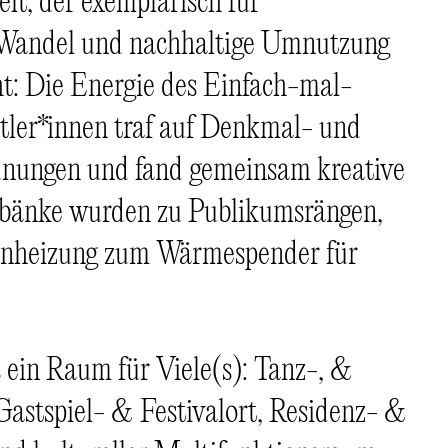
lt, der exemplarisch für
n Wandel und nachhaltige Umnutzung
ht: Die Energie des Einfach-mal-
ler*innen traf auf Denkmal- und
nungen und fand gemeinsam kreative
bänke wurden zu Publikumsrängen,
nheizung zum Wärmespender für
 ein Raum für Viele(s): Tanz-, &
astspiel- & Festivalort, Residenz- &