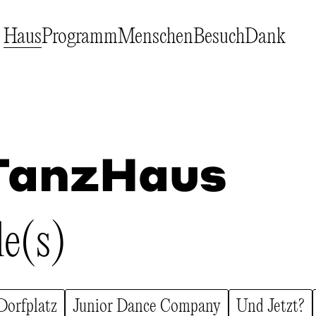
Haus
Programm
Menschen
Besuch
Dank
TanzHaus
le(s)
Dorfplatz
Junior Dance Company
Und Jetzt?