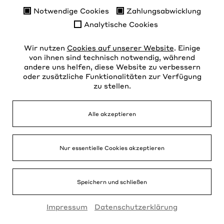
Notwendige Cookies
Zahlungsabwicklung
Wahrnehmung einer Aufgabe, die im öffentlichen Inter
Analytische Cookies
öffentlicher Gewalt erfolgt, die dem Verantwortlichen
Wir nutzen
Cookies auf unserer Website
. Einige
aus Gründen des öffentlichen Interesses im Bereich de
von ihnen sind technisch notwendig, während
andere uns helfen, diese Website zu verbessern
gemäß Artikel 9 Absatz 2 Buchstaben h und i sowie Ar
oder zusätzliche Funktionalitäten zur Verfügung
zu stellen.
für im öffentlichen Interesse liegende Archivzwecke, wi
Forschungszwecke oder für statistische Zwecke gemäß 
Alle akzeptieren
das in Absatz 1 genannte Recht voraussichtlich die Verw
Verarbeitung unmöglich macht oder ernsthaft beeinträc
Nur essentielle Cookies akzeptieren
zur Geltendmachung, Ausübung oder Verteidigung von
Speichern und schließen
Impressum
Datenschutzerklärung
(6) Recht auf Einschränkung der Verarbeitung