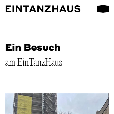
Mobilmen
EinTanzHaus e.V.
Ein Besuch
am EinTanzHaus