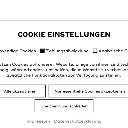
COOKIE EINSTELLUNGEN
twendige Cookies
Zahlungsabwicklung
Analytische C
utzen
Cookies auf unserer Website
. Einige von ihnen sind te
dig, während andere uns helfen, diese Website zu verbesse
zusätzliche Funktionalitäten zur Verfügung zu stellen.
Eintanzhaus e.V., Trinitatiskirche
Alle akzeptieren
Nur essentielle Cookies akzeptieren
G4, 68159 Mannheim
Speichern und schließen
0621 48495808
Impressum
Datenschutzerklärung