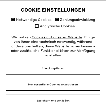
Ohne Voranmeldung, keine Vorkenntnisse nötig.
COOKIE EINSTELLUNGEN
Wir bewegen uns eine Stunde lang, es hilft also,
Notwendige Cookies
Zahlungsabwicklung
wenn Ihr in Sportschuhen und bequemer Kleidung
kommt.
Analytische Cookies
Wir nutzen
Cookies auf unserer Website
. Einige
von ihnen sind technisch notwendig, während
andere uns helfen, diese Website zu verbessern
Kontakt
Instagram
oder zusätzliche Funktionalitäten zur Verfügung
Spenden
zu stellen.
Datenschutz
FAQ
AGB
Presse
Impressum
Alle akzeptieren
Newsletter
Nur essentielle Cookies akzeptieren
Eintanzhaus e.V., Trinitatiskirche
Speichern und schließen
G4, 68159 Mannheim
Zwischen Dunkel- u