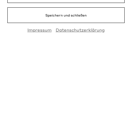
Speichern und schließen
Impressum
Datenschutzerklärung
Kindertanz
7 - 9 Jahre
KURS
Zu den Tickets →
Jeden Montag entdecken Kinder im Alter von 5 bis 9