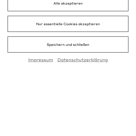
Alle akzeptieren
Nur essentielle Cookies akzeptieren
Speichern und schließen
Impressum
Datenschutzerklärung
FOTO LOIZENBAUER
Work Body
von Michael Turinsky (Wien)
SCHWINDELFREI FESTIVAL