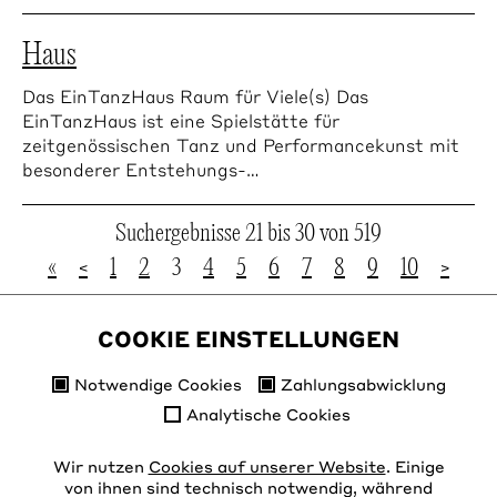
Haus
Das EinTanzHaus Raum für Viele(s) Das
EinTanzHaus ist eine Spielstätte für
zeitgenössischen Tanz und Performancekunst mit
besonderer Entstehungs-…
Suchergebnisse 21 bis 30 von 519
«
<
1
2
3
4
5
6
7
8
9
10
>
»
COOKIE EINSTELLUNGEN
Notwendige Cookies
Zahlungsabwicklung
Analytische Cookies
Wir nutzen
Cookies auf unserer Website
. Einige
von ihnen sind technisch notwendig, während