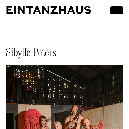
Mobilmen
EinTanzHaus e.V.
Sibylle Peters