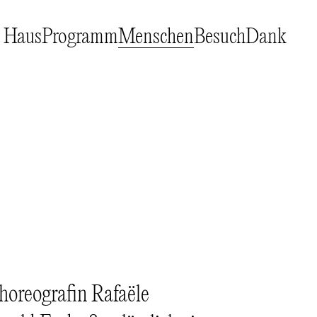
Haus
Programm
Menschen
Besuch
Dank
oreografin Rafaële