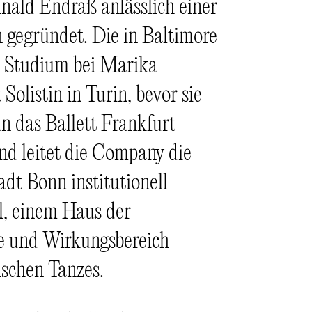
ald Endraß anlässlich einer
gegründet. Die in Baltimore
m Studium bei Marika
olistin in Turin, bevor sie
n das Ballett Frankfurt
nd leitet die Company die
dt Bonn institutionell
al, einem Haus der
le und Wirkungsbereich
ischen Tanzes.