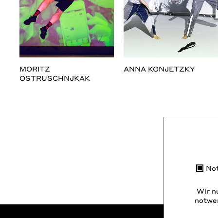
MORITZ
ANNA KONJETZKY
OSTRUSCHNJKAK
No
Wir n
notwen